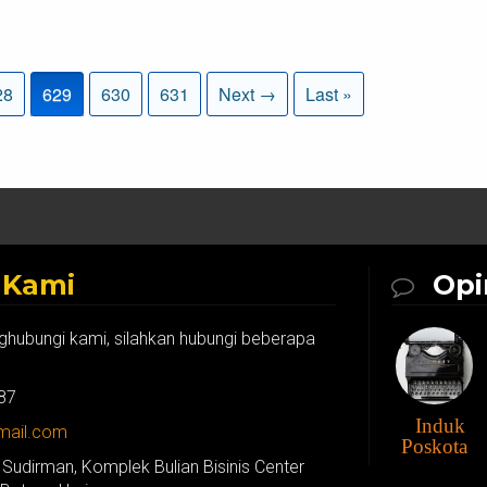
28
629
630
631
Next →
Last »
k
Kami
Opi
ghubungi kami, silahkan hubungi beberapa
87
Induk
gmail.com
Poskota
 Sudirman, Komplek Bulian Bisinis Center