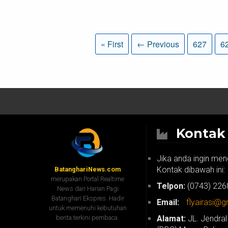
« First
← Previous
627
6
Konta
Jika anda ingin men
Kontak dibawah ini:
BatanghariNews.com
merupakan Portal Realtime
Telpon:
(0743) 226
News dari Harian Pagi
Batanghari Ekspres. Hadir
Email:
flyairasi@
untuk memenuhi kebutuhan
berita terkini pembaca.
Alamat:
JL. Jendral