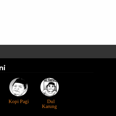
ni
Kopi Pagi
Dul
Karung