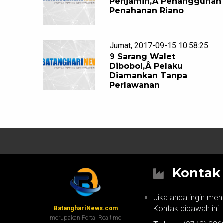
Penjamin,Â Penangguhan
Penahanan Riano
Jumat, 2017-09-15 10:58:25
9 Sarang Walet
Dibobol,Â Pelaku
Diamankan Tanpa
Perlawanan
Konta
Jika anda ingin men
Kontak dibawah ini:
BatanghariNews.com
merupakan Portal Realtime