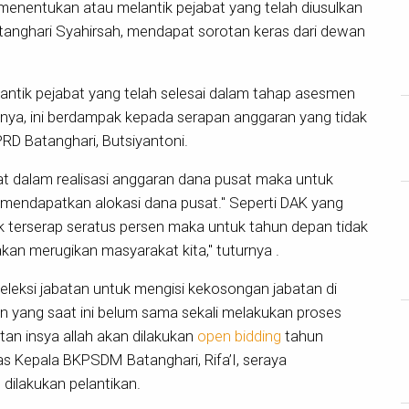
nentukan atau melantik pejabat yang telah diusulkan
atanghari Syahirsah, mendapat sorotan keras dari dewan
antik pejabat yang telah selesai dalam tahap asesmen
lnya, ini berdampak kepada serapan anggaran yang tidak
RD Batanghari, Butsiyantoni.
at dalam realisasi anggaran dana pusat maka untuk
mendapatkan alokasi dana pusat." Seperti DAK yang
k terserap seratus persen maka untuk tahun depan tidak
kan merugikan masyarakat kita," tuturnya .
eleksi jabatan untuk mengisi kekosongan jabatan di
an yang saat ini belum sama sekali melakukan proses
atan insya allah akan dilakukan
open bidding
tahun
s Kepala BKPSDM Batanghari, Rifa’I, seraya
dilakukan pelantikan.