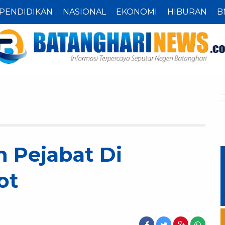
PENDIDIKAN
NASIONAL
EKONOMI
HIBURAN
B
n Pejabat Di
ot