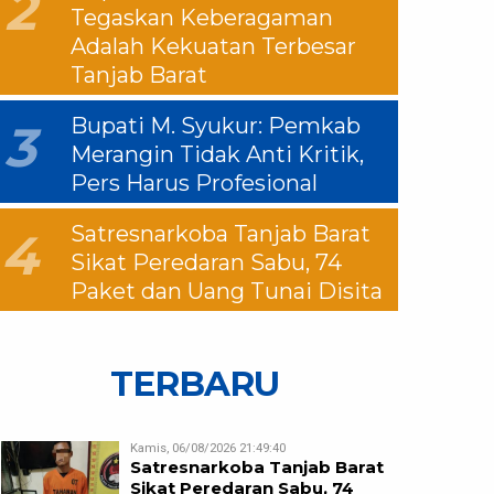
2
Tegaskan Keberagaman
Adalah Kekuatan Terbesar
Tanjab Barat
Bupati M. Syukur: Pemkab
3
Merangin Tidak Anti Kritik,
Pers Harus Profesional
Satresnarkoba Tanjab Barat
4
Sikat Peredaran Sabu, 74
Paket dan Uang Tunai Disita
TERBARU
Kamis, 06/08/2026 21:49:40
Satresnarkoba Tanjab Barat
Sikat Peredaran Sabu, 74