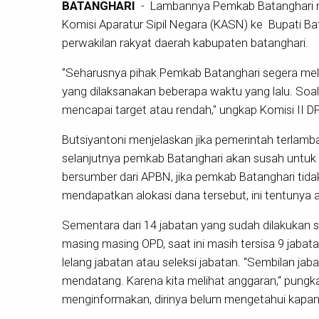
BATANGHARI
- Lambannya Pemkab Batanghari me
Komisi Aparatur Sipil Negara (KASN) ke Bupati B
perwakilan rakyat daerah kabupaten batanghari.
‘’Seharusnya pihak Pemkab Batanghari segera mel
yang dilaksanakan beberapa waktu yang lalu. Soa
mencapai target atau rendah," ungkap Komisi II DP
Butsiyantoni menjelaskan jika pemerintah terlamb
selanjutnya pemkab Batanghari akan susah untuk 
bersumber dari APBN, jika pemkab Batanghari tida
mendapatkan alokasi dana tersebut, ini tentunya a
Sementara dari 14 jabatan yang sudah dilakukan s
masing masing OPD, saat ini masih tersisa 9 jabat
lelang jabatan atau seleksi jabatan. “Sembilan jab
mendatang. Karena kita melihat anggaran,“ pungka
menginformakan, dirinya belum mengetahui kapan 