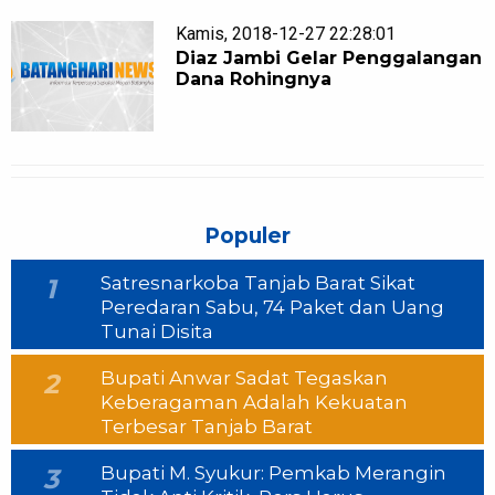
Kamis, 2018-12-27 22:28:01
Diaz Jambi Gelar Penggalangan
Dana Rohingnya
Populer
Satresnarkoba Tanjab Barat Sikat
1
Peredaran Sabu, 74 Paket dan Uang
Tunai Disita
Bupati Anwar Sadat Tegaskan
2
Keberagaman Adalah Kekuatan
Terbesar Tanjab Barat
Bupati M. Syukur: Pemkab Merangin
3