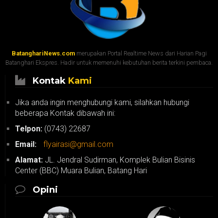
BatanghariNews.com
merupakan Portal Realtime News dari Harian Pagi
Batanghari Ekspres. Hadir untuk memenuhi kebutuhan berita terkini pembaca.
Kontak
Kami
Jika anda ingin menghubungi kami, silahkan hubungi
beberapa Kontak dibawah ini:
Telpon:
(0743) 22687
Email:
flyairasi@gmail.com
Alamat:
JL. Jendral Sudirman, Komplek Bulian Bisinis
Center (BBC) Muara Bulian, Batang Hari
Opini