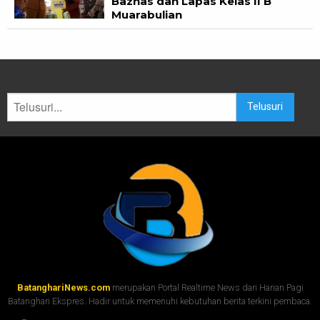
Baznas dan Lapas Kelas II B
Muarabulian
Telusuri
BatanghariNews.com
merupakan Portal Realtime News dari Harian Pagi
Batanghari Ekspres. Hadir untuk memenuhi kebutuhan berita terkini pembaca.