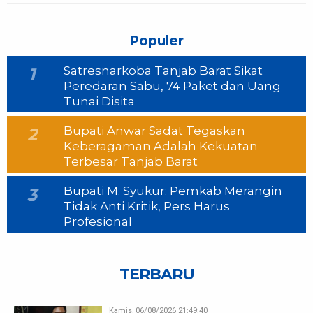
Populer
Satresnarkoba Tanjab Barat Sikat
1
Peredaran Sabu, 74 Paket dan Uang
Tunai Disita
Bupati Anwar Sadat Tegaskan
2
Keberagaman Adalah Kekuatan
Terbesar Tanjab Barat
Bupati M. Syukur: Pemkab Merangin
3
Tidak Anti Kritik, Pers Harus
Profesional
TERBARU
Kamis, 06/08/2026 21:49:40