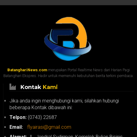
BatanghariNews.com
merupakan Portal Realtime News dari Harian Pagi
Batanghari Ekspres. Hadir untuk memenuhi kebutuhan berita terkini pembaca.
Kontak
Kami
Jika anda ingin menghubungi kami, silahkan hubungi
beberapa Kontak dibawah ini:
Telpon:
(0743) 22687
Email:
flyairasi@gmail.com
Alamat:
JL. Jendral Sudirman, Komplek Bulian Bisinis