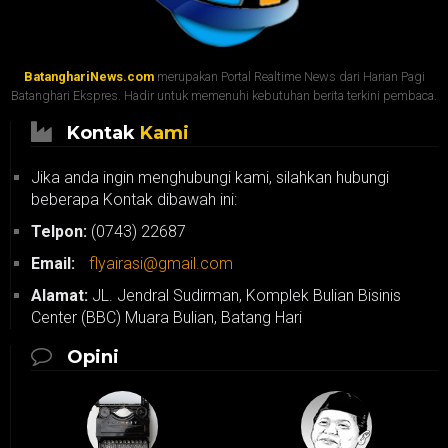
BatanghariNews.com
merupakan Portal Realtime News dari Harian Pagi
Batanghari Ekspres. Hadir untuk memenuhi kebutuhan berita terkini pembaca.
Kontak
Kami
Jika anda ingin menghubungi kami, silahkan hubungi
beberapa Kontak dibawah ini:
Telpon:
(0743) 22687
Email:
flyairasi@gmail.com
Alamat:
JL. Jendral Sudirman, Komplek Bulian Bisinis
Center (BBC) Muara Bulian, Batang Hari
Opini