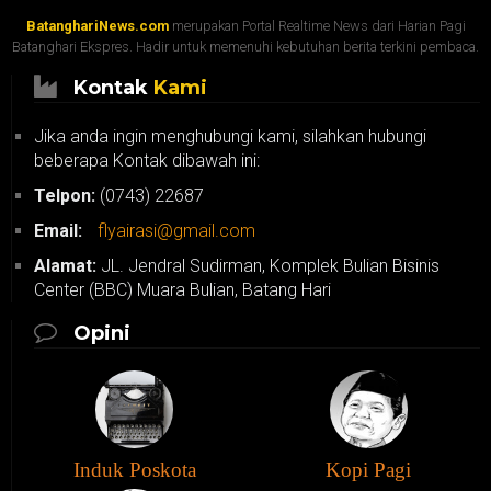
BatanghariNews.com
merupakan Portal Realtime News dari Harian Pagi
Batanghari Ekspres. Hadir untuk memenuhi kebutuhan berita terkini pembaca.
Kontak
Kami
Jika anda ingin menghubungi kami, silahkan hubungi
beberapa Kontak dibawah ini:
Telpon:
(0743) 22687
Email:
flyairasi@gmail.com
Alamat:
JL. Jendral Sudirman, Komplek Bulian Bisinis
Center (BBC) Muara Bulian, Batang Hari
Opini
Induk Poskota
Kopi Pagi