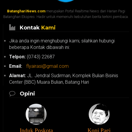
BatanghariNews.com
merupakan Portal Realtime News dari Harian Pagi
Batanghari Ekspres. Hadir untuk memenuhi kebutuhan berita terkini pembaca.
Kontak
Kami
Jika anda ingin menghubungi kami, silahkan hubungi
beberapa Kontak dibawah ini:
Telpon:
(0743) 22687
Email:
flyairasi@gmail.com
Alamat:
JL. Jendral Sudirman, Komplek Bulian Bisinis
Center (BBC) Muara Bulian, Batang Hari
Opini
Induk Poskota
Kopi Pagi