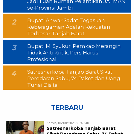
Jadi Tuan Rumah Pelantikan JATMAN
se-Provinsi Jambi
Bupati Anwar Sadat Tegaskan
2
Keberagaman Adalah Kekuatan
Terbesar Tanjab Barat
Bupati M. Syukur: Pemkab Merangin
3
Tidak Anti Kritik, Pers Harus
Profesional
Satresnarkoba Tanjab Barat Sikat
4
Peredaran Sabu, 74 Paket dan Uang
Tunai Disita
TERBARU
Kamis, 06/08/2026 21:49:40
Satresnarkoba Tanjab Barat
Sikat Peredaran Sabu, 74 Paket