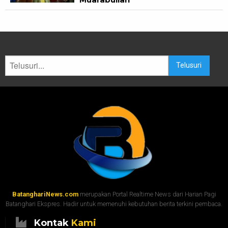
Telusuri
BatanghariNews.com
merupakan Portal Realtime News dari Harian Pagi
Batanghari Ekspres. Hadir untuk memenuhi kebutuhan berita terkini pembaca.
Kontak
Kami