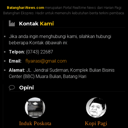
BatanghariNews.com
merupakan Portal Realtime News dari Harian Pagi
Batanghari Ekspres. Hadir untuk memenuhi kebutuhan berita terkini pembaca.
Kontak
Kami
Jika anda ingin menghubungi kami, silahkan hubungi
beberapa Kontak dibawah ini:
Telpon:
(0743) 22687
Email:
flyairasi@gmail.com
Alamat:
JL. Jendral Sudirman, Komplek Bulian Bisinis
Center (BBC) Muara Bulian, Batang Hari
Opini
Induk Poskota
Kopi Pagi