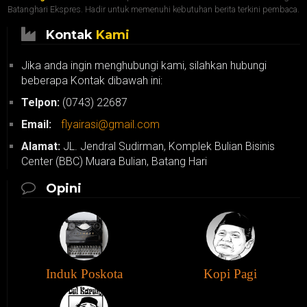
Batanghari Ekspres. Hadir untuk memenuhi kebutuhan berita terkini pembaca.
Kontak
Kami
Jika anda ingin menghubungi kami, silahkan hubungi
beberapa Kontak dibawah ini:
Telpon:
(0743) 22687
Email:
flyairasi@gmail.com
Alamat:
JL. Jendral Sudirman, Komplek Bulian Bisinis
Center (BBC) Muara Bulian, Batang Hari
Opini
Induk Poskota
Kopi Pagi