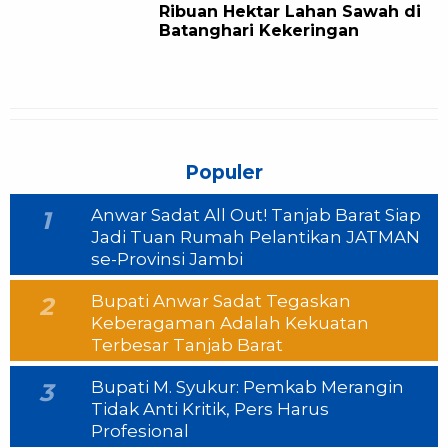
Ribuan Hektar Lahan Sawah di
Batanghari Kekeringan
Populer
Anwar Sadat All Out! Tanjab Barat Siap
1
Jadi Tuan Rumah Pelantikan JATMAN
se-Provinsi Jambi
Bupati Anwar Sadat Tegaskan
2
Keberagaman Adalah Kekuatan
Terbesar Tanjab Barat
Bupati M. Syukur: Pemkab Merangin
3
Tidak Anti Kritik, Pers Harus
Profesional