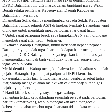
ASN ini ada apa. Tentunya saya malu sekali dengan pimpinan
DPRD Batanghari ini juga masuk dalam tanggung jawab Wakil
Bupati selaku pengawas Kepegawaian Daerah Kabupaten
Batanghari,” kesalnya.
Dilanjutkan Sofia, dirinya menghimbau kepada Sekda Kabupaten
Batanghari untuk seluruh ASN di lingkup Pemkab Batanghari yang
diundang untuk mengikuti rapat paripurna agar dapat hadir.
“ Untuk rapat paripurna besok saya harapkan ASN yang diundang
mengikuti rapat agar hadir,” tegasnya.
Dikatakan Wabup Batanghari, untuk kedepaan kepada pejabat
Batanghari yang tidak tugas luar untuk dapat hadir mengikuti rapat
paripuran DPRD Batanghari. “ Saya tegaskan tadi, karena saya
mengingatkan kembali bagi yang tidak tugas luar supaya hadir,”
tegas Wabup Sofia.
Meski demikian, Wabup mengakui bahwa ketidakhadiran sejumlah
pejabat Batanghari pada rapat paripurna DRPD kemarin,
dikarenakan tugas luar. Untuk memastikan pejabat tersebut tugas
luar, wabup mengaku akan melakukan cek terhadap surat tugas
pejabat yang bersangkutan.
“ Nanti kita cek surat tugasnya,” tegas wabup.
Sementara terkait ketidakhadiran sejumlah pejabat pada paripurna
hari ini (kemarin-red), wabup menegaskan akan mengecek
kebenaran pejabat tersebut tugas luar atau tidak,” kata wabup.
(
mon
)