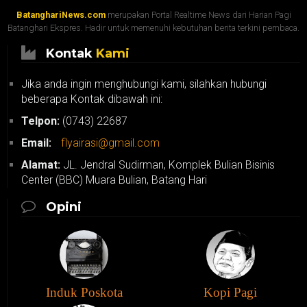
BatanghariNews.com
merupakan Portal Realtime News dari Harian Pagi
Batanghari Ekspres. Hadir untuk memenuhi kebutuhan berita terkini pembaca.
Kontak
Kami
Jika anda ingin menghubungi kami, silahkan hubungi
beberapa Kontak dibawah ini:
Telpon:
(0743) 22687
Email:
flyairasi@gmail.com
Alamat:
JL. Jendral Sudirman, Komplek Bulian Bisinis
Center (BBC) Muara Bulian, Batang Hari
Opini
Induk Poskota
Kopi Pagi