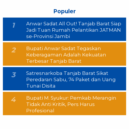
Populer
Anwar Sadat All Out! Tanjab Barat Siap
1
Jadi Tuan Rumah Pelantikan JATMAN
se-Provinsi Jambi
Bupati Anwar Sadat Tegaskan
2
Keberagaman Adalah Kekuatan
Terbesar Tanjab Barat
Satresnarkoba Tanjab Barat Sikat
3
Peredaran Sabu, 74 Paket dan Uang
Tunai Disita
Bupati M. Syukur: Pemkab Merangin
4
Tidak Anti Kritik, Pers Harus
Profesional