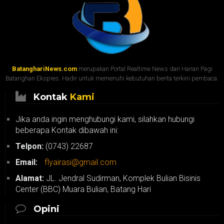
BatanghariNews.com
merupakan Portal Realtime News dari Harian Pagi
Batanghari Ekspres. Hadir untuk memenuhi kebutuhan berita terkini pembaca.
Kontak
Kami
Jika anda ingin menghubungi kami, silahkan hubungi
beberapa Kontak dibawah ini:
Telpon:
(0743) 22687
Email:
flyairasi@gmail.com
Alamat:
JL. Jendral Sudirman, Komplek Bulian Bisinis
Center (BBC) Muara Bulian, Batang Hari
Opini