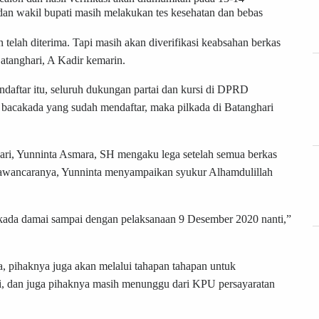
i dan wakil bupati masih melakukan tes kesehatan dan bebas
telah diterima. Tapi masih akan diverifikasi keabsahan berkas
atanghari, A Kadir kemarin.
daftar itu, seluruh dukungan partai dan kursi di DPRD
lah bacakada yang sudah mendaftar, maka pilkada di Batanghari
hari, Yunninta Asmara, SH mengaku lega setelah semua berkas
awancaranya, Yunninta menyampaikan syukur Alhamdulillah
lkada damai sampai dengan pelaksanaan 9 Desember 2020 nanti,”
a, pihaknya juga akan melalui tahapan tahapan untuk
i, dan juga pihaknya masih menunggu dari KPU persayaratan