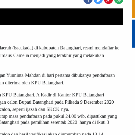
daerah (bacakada) di kabupaten Batanghari, resmi mendaftar ke
rdaus-Camelia menjadi yang terakhir yang melakukan
gan Yunninta-Mahdan di hari pertama dibukanya pendaftaran
kan diterima oleh KPU Batanghari.
tua KPU Batanghari, A Kadir di Kantor KPU Batanghari
gan calon Bupati Batanghari pada Pilkada 9 Desember 2020
 calon, seperti ijazah dan SKCK-nya.
tup masa pendaftaran pada pukul 24.00 wib, dipastikan yang
Batanghari pada pemilihan serentak 2020 hanya di ikuti 3
calon dan hasil verifikasi akan diumumkan pada 13-14