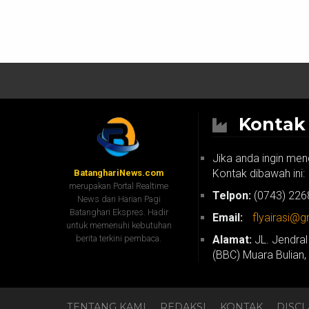
Konta
Jika anda ingin men
Kontak dibawah ini:
BatanghariNews.com
merupakan Portal Realtime
Telpon:
(0743) 226
News dari Harian Pagi
Batanghari Ekspres. Hadir
Email:
flyairasi@
untuk memenuhi kebutuhan
berita terkini pembaca.
Alamat:
JL. Jendral
(BBC) Muara Bulian,
TENTANG KAMI
REDAKSI
KONTAK
DISC