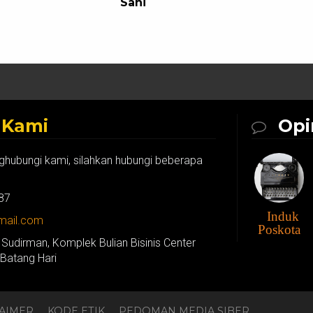
Sani
k
Kami
Opi
ghubungi kami, silahkan hubungi beberapa
87
Induk
gmail.com
Poskota
 Sudirman, Komplek Bulian Bisinis Center
 Batang Hari
LAIMER
KODE ETIK
PEDOMAN MEDIA SIBER