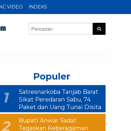
NC VIDEO
INDEKS
Populer
Satresnarkoba Tanjab Barat
1
Sikat Peredaran Sabu, 74
Paket dan Uang Tunai Disita
Bupati Anwar Sadat
2
Tegaskan Keberagaman