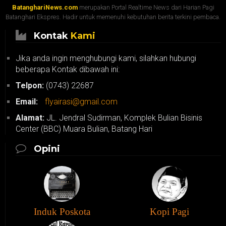
BatanghariNews.com
merupakan Portal Realtime News dari Harian Pagi
Batanghari Ekspres. Hadir untuk memenuhi kebutuhan berita terkini pembaca.
Kontak
Kami
Jika anda ingin menghubungi kami, silahkan hubungi
beberapa Kontak dibawah ini:
Telpon:
(0743) 22687
Email:
flyairasi@gmail.com
Alamat:
JL. Jendral Sudirman, Komplek Bulian Bisinis
Center (BBC) Muara Bulian, Batang Hari
Opini
Induk Poskota
Kopi Pagi