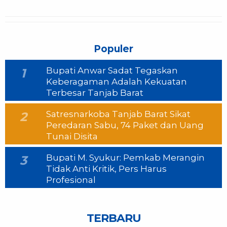
Populer
Bupati Anwar Sadat Tegaskan
1
Keberagaman Adalah Kekuatan
Terbesar Tanjab Barat
Satresnarkoba Tanjab Barat Sikat
2
Peredaran Sabu, 74 Paket dan Uang
Tunai Disita
Bupati M. Syukur: Pemkab Merangin
3
Tidak Anti Kritik, Pers Harus
Profesional
TERBARU