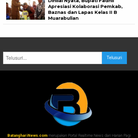
Dinilai Nyata, Bupati Fadhil
Apresiasi Kolaborasi Pemkab,
Baznas dan Lapas Kelas II B
Muarabulian
Telusuri
BatanghariNews.com
merupakan Portal Realtime News dari Harian Pagi