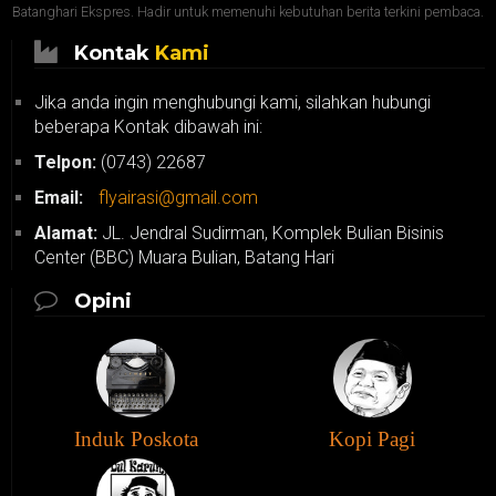
Batanghari Ekspres. Hadir untuk memenuhi kebutuhan berita terkini pembaca.
Kontak
Kami
Jika anda ingin menghubungi kami, silahkan hubungi
beberapa Kontak dibawah ini:
Telpon:
(0743) 22687
Email:
flyairasi@gmail.com
Alamat:
JL. Jendral Sudirman, Komplek Bulian Bisinis
Center (BBC) Muara Bulian, Batang Hari
Opini
Induk Poskota
Kopi Pagi