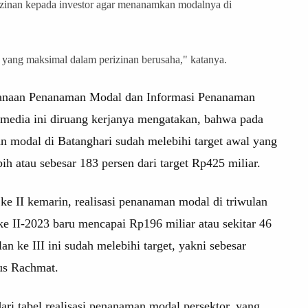
zinan kepada investor agar menanamkan modalnya di
 yang maksimal dalam perizinan berusaha," katanya.
sanaan Penanaman Modal dan Informasi Penanaman
edia ini diruang kerjanya mengatakan, b
ahwa pada
man modal di Batanghari sudah melebihi target awal yang
ih atau sebesar 183 persen dari target Rp425 miliar.
n ke II kemarin, realisasi penanaman modal di triwulan
 ke
II-2023 baru mencapai Rp196 miliar atau sekitar 46
an ke III ini sudah melebihi target, yakni sebesar
gus Rachmat.
dari tabel realisasi penanaman modal persektor, yang