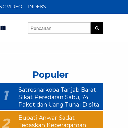
NC VIDEO
INDEKS
Populer
Satresnarkoba Tanjab Barat
1
Sikat Peredaran Sabu, 74
Paket dan Uang Tunai Disita
Bupati Anwar Sadat
2
Tegaskan Keberagaman