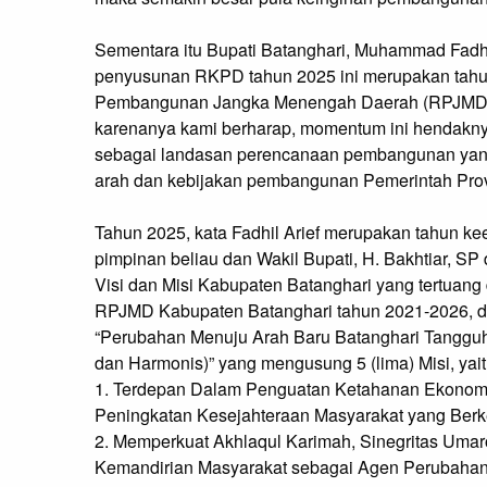
Sementara itu Bupati Batanghari, Muhammad Fadh
penyusunan RKPD tahun 2025 ini merupakan tah
Pembangunan Jangka Menengah Daerah (RPJMD) K
karenanya kami berharap, momentum ini hendaknya
sebagai landasan perencanaan pembangunan yang 
arah dan kebijakan pembangunan Pemerintah Provin
Tahun 2025, kata Fadhil Arief merupakan tahun 
pimpinan beliau dan Wakil Bupati, H. Bakhtiar, 
Visi dan Misi Kabupaten Batanghari yang tertuan
RPJMD Kabupaten Batanghari tahun 2021-2026, d
“Perubahan Menuju Arah Baru Batanghari Tanggu
dan Harmonis)” yang mengusung 5 (lima) Misi, yait
1. Terdepan Dalam Penguatan Ketahanan Ekonomi
Peningkatan Kesejahteraan Masyarakat yang Berke
2. Memperkuat Akhlaqul Karimah, Sinegritas Um
Kemandirian Masyarakat sebagai Agen Perubah