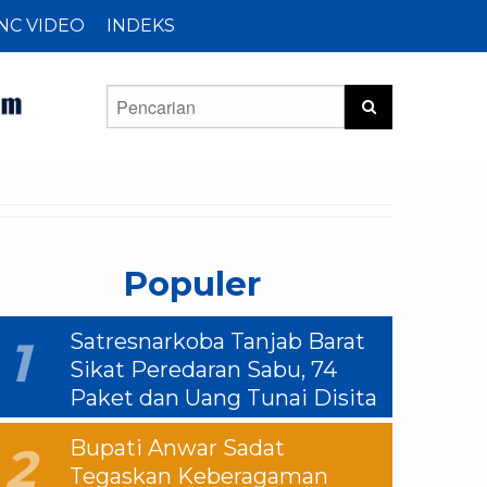
NC VIDEO
INDEKS
Populer
Satresnarkoba Tanjab Barat
1
Sikat Peredaran Sabu, 74
Paket dan Uang Tunai Disita
Bupati Anwar Sadat
2
Tegaskan Keberagaman