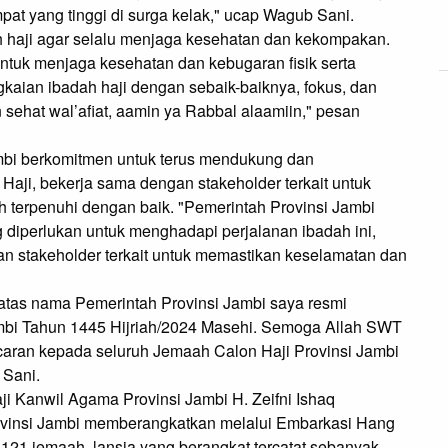
at yang tinggi di surga kelak," ucap Wagub Sani.
 haji agar selalu menjaga kesehatan dan kekompakan.
tuk menjaga kesehatan dan kebugaran fisik serta
kaian ibadah haji dengan sebaik-baiknya, fokus, dan
 sehat wal’afiat, aamin ya Rabbal alaamiin," pesan
mbi berkomitmen untuk terus mendukung dan
aji, bekerja sama dengan stakeholder terkait untuk
 terpenuhi dengan baik. "Pemerintah Provinsi Jambi
iperlukan untuk menghadapi perjalanan ibadah ini,
n stakeholder terkait untuk memastikan keselamatan dan
atas nama Pemerintah Provinsi Jambi saya resmi
ambi Tahun 1445 Hijriah/2024 Masehi. Semoga Allah SWT
aran kepada seluruh Jemaah Calon Haji Provinsi Jambi
 Sani.
i Kanwil Agama Provinsi Jambi H. Zeifni Ishaq
ovinsi Jambi memberangkatkan melalui Embarkasi Hang
21 jemaah, lansia yang berangkat tercatat sebanyak