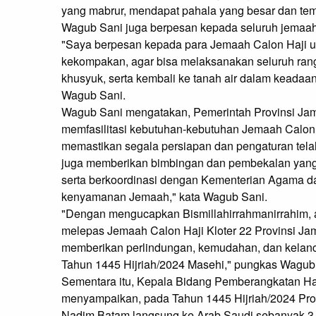
yang mabrur, mendapat pahala yang besar dan temp
Wagub Sani juga berpesan kepada seluruh jemaah
"Saya berpesan kepada para Jemaah Calon Haji un
kekompakan, agar bisa melaksanakan seluruh rang
khusyuk, serta kembali ke tanah air dalam keadaan
Wagub Sani.
Wagub Sani mengatakan, Pemerintah Provinsi Ja
memfasilitasi kebutuhan-kebutuhan Jemaah Calon H
memastikan segala persiapan dan pengaturan telah
juga memberikan bimbingan dan pembekalan yang d
serta berkoordinasi dengan Kementerian Agama da
kenyamanan Jemaah," kata Wagub Sani.
"Dengan mengucapkan Bismillahirrahmanirrahim, 
melepas Jemaah Calon Haji Kloter 22 Provinsi J
memberikan perlindungan, kemudahan, dan kelanc
Tahun 1445 Hijriah/2024 Masehi," pungkas Wagub
Sementara itu, Kepala Bidang Pemberangkatan Haj
menyampaikan, pada Tahun 1445 Hijriah/2024 Pr
Nadim Batam langsung ke Arab Saudi sebanyak 3.1