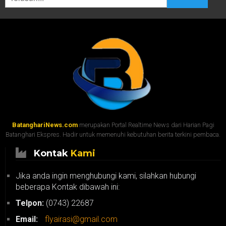
BatanghariNews.com
merupakan Portal Realtime News dari Harian Pagi
Batanghari Ekspres. Hadir untuk memenuhi kebutuhan berita terkini pembaca.
Kontak
Kami
Jika anda ingin menghubungi kami, silahkan hubungi
beberapa Kontak dibawah ini:
Telpon:
(0743) 22687
Email:
flyairasi@gmail.com