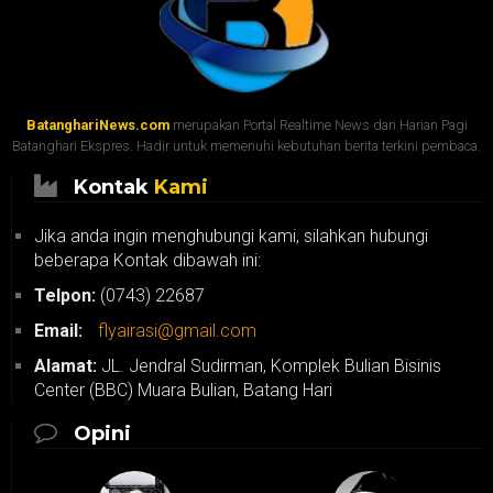
BatanghariNews.com
merupakan Portal Realtime News dari Harian Pagi
Batanghari Ekspres. Hadir untuk memenuhi kebutuhan berita terkini pembaca.
Kontak
Kami
Jika anda ingin menghubungi kami, silahkan hubungi
beberapa Kontak dibawah ini:
Telpon:
(0743) 22687
Email:
flyairasi@gmail.com
Alamat:
JL. Jendral Sudirman, Komplek Bulian Bisinis
Center (BBC) Muara Bulian, Batang Hari
Opini