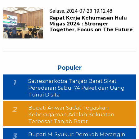
Selasa, 2024-07-23 19:12:48
Rapat Kerja Kehumasan Hulu
Migas 2024 : Stronger
Together, Focus on The Future
Populer
Satresnarkoba Tanjab Barat Sikat
1
Peredaran Sabu, 74 Paket dan Uang
Tunai Disita
Bupati Anwar Sadat Tegaskan
2
Keberagaman Adalah Kekuatan
Terbesar Tanjab Barat
Bupati M. Syukur: Pemkab Merangin
3