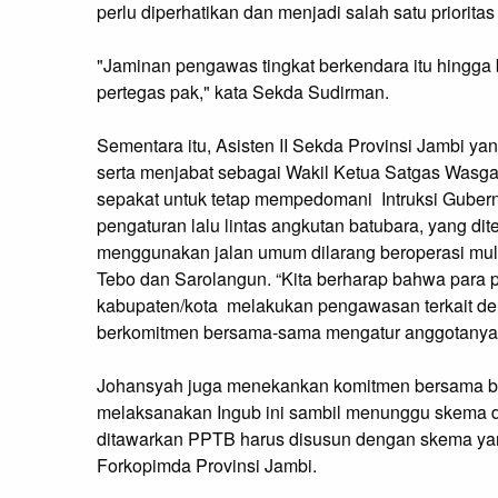
perlu diperhatikan dan menjadi salah satu priorita
"Jaminan pengawas tingkat berkendara itu hingga be
pertegas pak," kata Sekda Sudirman.
Sementara itu, Asisten II Sekda Provinsi Jambi ya
serta menjabat sebagai Wakil Ketua Satgas Wasg
sepakat untuk tetap mempedomani Intruksi Gubern
pengaturan lalu lintas angkutan batubara, yang d
menggunakan jalan umum dilarang beroperasi mula
Tebo dan Sarolangun. “Kita berharap bahwa para p
kabupaten/kota melakukan pengawasan terkait de
berkomitmen bersama-sama mengatur anggotanya u
Johansyah juga menekankan komitmen bersama ba
melaksanakan Ingub ini sambil menunggu skema da
ditawarkan PPTB harus disusun dengan skema yan
Forkopimda Provinsi Jambi.