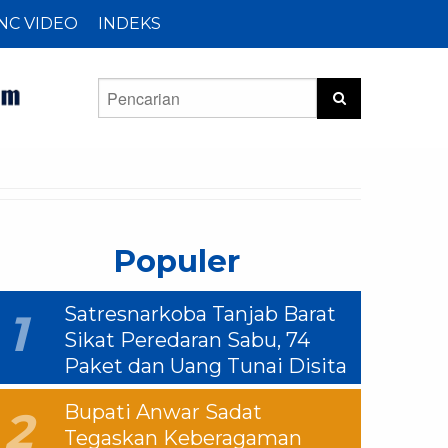
NC VIDEO
INDEKS
Populer
Satresnarkoba Tanjab Barat
1
Sikat Peredaran Sabu, 74
Paket dan Uang Tunai Disita
Bupati Anwar Sadat
2
Tegaskan Keberagaman