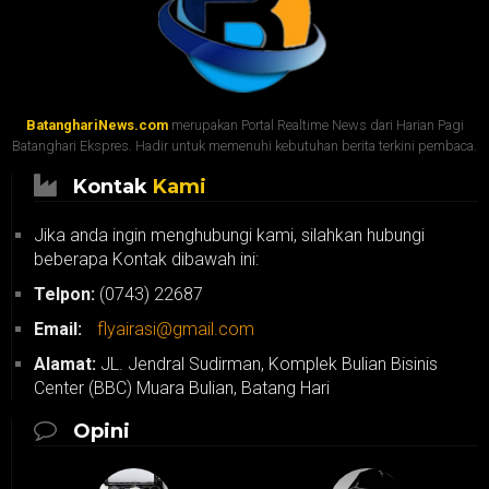
BatanghariNews.com
merupakan Portal Realtime News dari Harian Pagi
Batanghari Ekspres. Hadir untuk memenuhi kebutuhan berita terkini pembaca.
Kontak
Kami
Jika anda ingin menghubungi kami, silahkan hubungi
beberapa Kontak dibawah ini:
Telpon:
(0743) 22687
Email:
flyairasi@gmail.com
Alamat:
JL. Jendral Sudirman, Komplek Bulian Bisinis
Center (BBC) Muara Bulian, Batang Hari
Opini