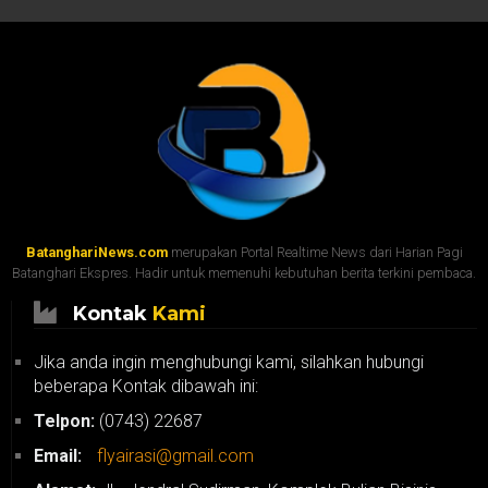
BatanghariNews.com
merupakan Portal Realtime News dari Harian Pagi
Batanghari Ekspres. Hadir untuk memenuhi kebutuhan berita terkini pembaca.
Kontak
Kami
Jika anda ingin menghubungi kami, silahkan hubungi
beberapa Kontak dibawah ini:
Telpon:
(0743) 22687
Email:
flyairasi@gmail.com