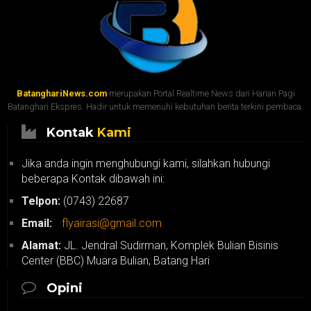
BatanghariNews.com
merupakan Portal Realtime News dari Harian Pagi
Batanghari Ekspres. Hadir untuk memenuhi kebutuhan berita terkini pembaca.
Kontak
Kami
Jika anda ingin menghubungi kami, silahkan hubungi
beberapa Kontak dibawah ini:
Telpon:
(0743) 22687
Email:
flyairasi@gmail.com
Alamat:
JL. Jendral Sudirman, Komplek Bulian Bisinis
Center (BBC) Muara Bulian, Batang Hari
Opini