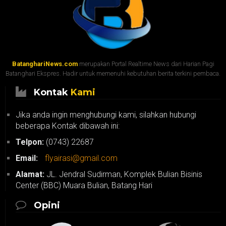
BatanghariNews.com
merupakan Portal Realtime News dari Harian Pagi
Batanghari Ekspres. Hadir untuk memenuhi kebutuhan berita terkini pembaca.
Kontak
Kami
Jika anda ingin menghubungi kami, silahkan hubungi
beberapa Kontak dibawah ini:
Telpon:
(0743) 22687
Email:
flyairasi@gmail.com
Alamat:
JL. Jendral Sudirman, Komplek Bulian Bisinis
Center (BBC) Muara Bulian, Batang Hari
Opini