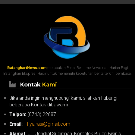
BatanghariNews.com
merupakan Portal Realtime News dari Harian Pagi
Batanghari Ekspres. Hadir untuk memenuhi kebutuhan berita terkini pembaca.
Kontak
Kami
Jika anda ingin menghubungi kami, silahkan hubungi
beberapa Kontak dibawah ini:
Telpon:
(0743) 22687
Email:
flyairasi@gmail.com
Alamat:
JL. Jendral Sudirman, Komplek Bulian Bisinis