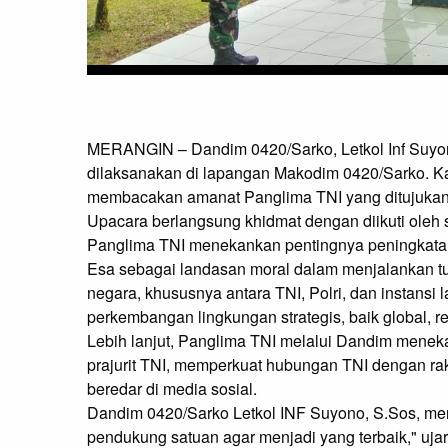
MERANGIN – Dandim 0420/Sarko, Letkol Inf Suyon
dilaksanakan di lapangan Makodim 0420/Sarko. Ka
membacakan amanat Panglima TNI yang ditujukan k
Upacara berlangsung khidmat dengan diikuti oleh 
Panglima TNI menekankan pentingnya peningkata
Esa sebagai landasan moral dalam menjalankan tu
negara, khususnya antara TNI, Polri, dan instansi l
perkembangan lingkungan strategis, baik global, re
Lebih lanjut, Panglima TNI melalui Dandim menekan
prajurit TNI, memperkuat hubungan TNI dengan rak
beredar di media sosial.

Dandim 0420/Sarko Letkol INF Suyono, S.Sos, me
pendukung satuan agar menjadi yang terbaik," ujar