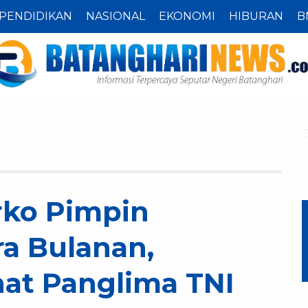
PENDIDIKAN
NASIONAL
EKONOMI
HIBURAN
B
rko Pimpin
a Bulanan,
at Panglima TNI