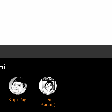
ni
Kopi Pagi
Dul
Karung