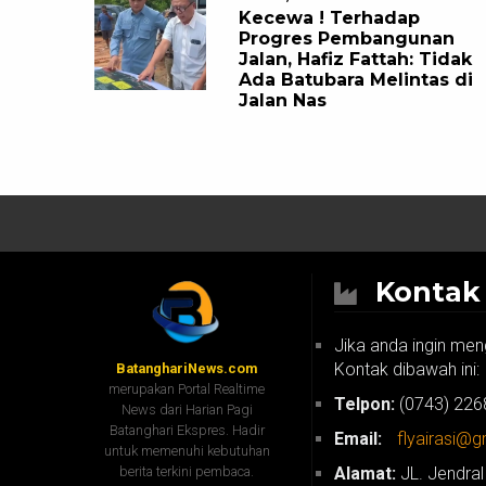
Kecewa ! Terhadap
Progres Pembangunan
Jalan, Hafiz Fattah: Tidak
Ada Batubara Melintas di
Jalan Nas
Konta
Jika anda ingin men
Kontak dibawah ini:
BatanghariNews.com
merupakan Portal Realtime
Telpon:
(0743) 226
News dari Harian Pagi
Batanghari Ekspres. Hadir
Email:
flyairasi@
untuk memenuhi kebutuhan
berita terkini pembaca.
Alamat:
JL. Jendral