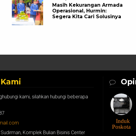
Masih Kekurangan Armada
Operasional, Hurmin:
Segera Kita Cari Solusinya
k
Kami
Opi
ghubungi kami, silahkan hubungi beberapa
87
Induk
gmail.com
Poskota
 Sudirman, Komplek Bulian Bisinis Center