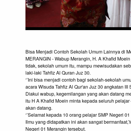
Bisa Menjadi Contoh Sekolah Umum Lainnya di M
MERANGIN - Wabup Merangin, H. A Khafid Moein 
tidak, sekolah umum itu, mampu mewisudakan seba
laki-laki Tahfiz Al Quran Juz 30.

‘’Ini bisa menjadi contoh bagi sekolah-sekolah umu
acara Wisuda Tahfiz Al Qur'an Juz 30 angkatan III
Diakui wabup, kegemilangan yang akan datang mema
itu H A Khafid Moein minta kepada seluruh pelaja
akan datang.

‘’Selamat kepada 10 orang pelajar SMP Negeri 01 
Ilmu yang didapatkan ini akan sangat bermanfaat,
Negeri 01 Merangin tersebut.
