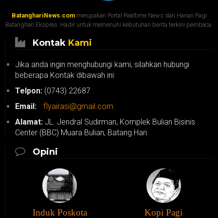
BatanghariNews.com
merupakan Portal Realtime News dari Harian Pagi
Batanghari Ekspres. Hadir untuk memenuhi kebutuhan berita terkini pembaca.
Kontak
Kami
Jika anda ingin menghubungi kami, silahkan hubungi
beberapa Kontak dibawah ini:
Telpon:
(0743) 22687
Email:
flyairasi@gmail.com
Alamat:
JL. Jendral Sudirman, Komplek Bulian Bisinis
Center (BBC) Muara Bulian, Batang Hari
Opini
Induk Poskota
Kopi Pagi