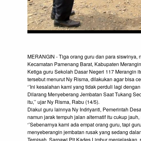
MERANGIN - Tiga orang guru dan para siswinya, 
Kecamatan Pamenang Barat, Kabupaten Merangin, d
Ketiga guru Sekolah Dasar Negeri 117 Merangin itu,
tersebut menurut Ny Risma, dilakukan agar bisa cep
‘’Ini kesalahan kami yang tidak perduli lagi denga
Dilarang Menyeberang Jembatan Saat Tukang Seda
itu,’’ ujar Ny Risma, Rabu (14/5).

Diakui guru lainnya Ny Indriyanti, Pemerintah Des
namun jarak tempuh jalan alternatif itu cukup jauh,
‘’Sebenarnya kami ada empat orang guru, tapi guru
menyeberangin jembatan rusak yang sedang dalam ta
Terpisah, Sargawi Plt Kades Limbur menjelaskan, 