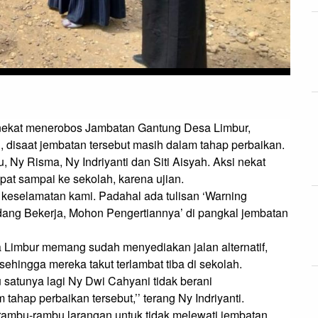
nekat menerobos Jambatan Gantung Desa Limbur, 
isaat jembatan tersebut masih dalam tahap perbaikan.

 Ny Risma, Ny Indriyanti dan Siti Aisyah. Aksi nekat 
at sampai ke sekolah, karena ujian.

n keselamatan kami. Padahal ada tulisan ‘Warning 
ng Bekerja, Mohon Pengertiannya’ di pangkal jembatan 
a Limbur memang sudah menyediakan jalan alternatif, 
 sehingga mereka takut terlambat tiba di sekolah.

 satunya lagi Ny Dwi Cahyani tidak berani 
hap perbaikan tersebut,’’ terang Ny Indriyanti.

rambu-rambu larangan untuk tidak melewati jembatan 