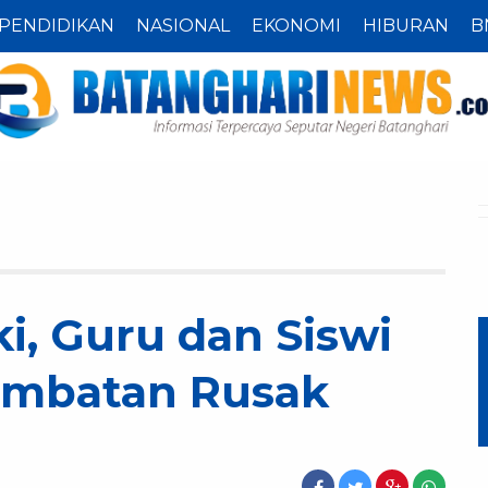
PENDIDIKAN
NASIONAL
EKONOMI
HIBURAN
B
i, Guru dan Siswi
embatan Rusak