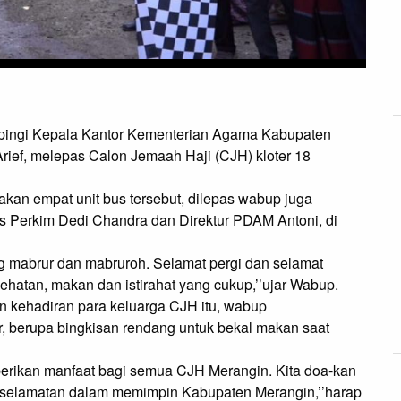
ingi Kepala Kantor Kementerian Agama Kabupaten 
ief, melepas Calon Jemaah Haji (CJH) kloter 18 
n empat unit bus tersebut, dilepas wabup juga 
is Perkim Dedi Chandra dan Direktur PDAM Antoni, di 
g mabrur dan mabruroh. Selamat pergi dan selamat 
ehatan, makan dan istirahat yang cukup,’’ujar Wabup.

kehadiran para keluarga CJH itu, wabup 
 berupa bingkisan rendang untuk bekal makan saat 
erikan manfaat bagi semua CJH Merangin. Kita doa-kan 
eselamatan dalam memimpin Kabupaten Merangin,’’harap 