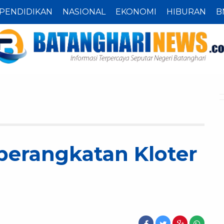
PENDIDIKAN
NASIONAL
EKONOMI
HIBURAN
B
erangkatan Kloter