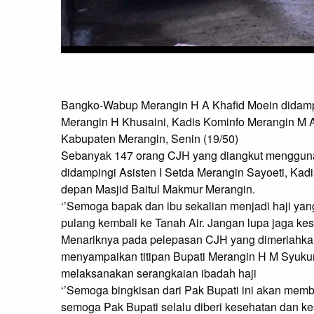
Bangko-Wabup Merangin H A Khafid Moein didamp
Merangin H Khusaini, Kadis Kominfo Merangin M Ar
Kabupaten Merangin, Senin (19/50)

Sebanyak 147 orang CJH yang diangkut menggunaka
didampingi Asisten I Setda Merangin Sayoeti, Kad
depan Masjid Baitul Makmur Merangin.

‘’Semoga bapak dan ibu sekalian menjadi haji yan
pulang kembali ke Tanah Air. Jangan lupa jaga kes
Menariknya pada pelepasan CJH yang dimeriahkan 
menyampaikan titipan Bupati Merangin H M Syukur,
melaksanakan serangkaian ibadah haji

‘’Semoga bingkisan dari Pak Bupati ini akan memb
semoga Pak Bupati selalu diberi kesehatan dan k