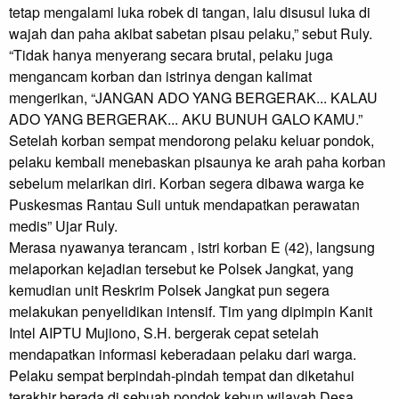
tetap mengalami luka robek di tangan, lalu disusul luka di 
wajah dan paha akibat sabetan pisau pelaku,” sebut Ruly.

“Tidak hanya menyerang secara brutal, pelaku juga 
mengancam korban dan istrinya dengan kalimat 
mengerikan, “JANGAN ADO YANG BERGERAK... KALAU 
ADO YANG BERGERAK... AKU BUNUH GALO KAMU.” 
Setelah korban sempat mendorong pelaku keluar pondok, 
pelaku kembali menebaskan pisaunya ke arah paha korban 
sebelum melarikan diri. Korban segera dibawa warga ke 
Puskesmas Rantau Suli untuk mendapatkan perawatan 
medis” Ujar Ruly.

Merasa nyawanya terancam , istri korban E (42), langsung 
melaporkan kejadian tersebut ke Polsek Jangkat, yang 
kemudian unit Reskrim Polsek Jangkat pun segera 
melakukan penyelidikan intensif. Tim yang dipimpin Kanit 
Intel AIPTU Mujiono, S.H. bergerak cepat setelah 
mendapatkan informasi keberadaan pelaku dari warga.

Pelaku sempat berpindah-pindah tempat dan diketahui 
terakhir berada di sebuah pondok kebun wilayah Desa 