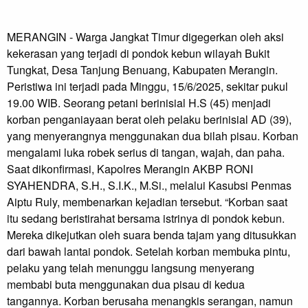
MERANGIN - Warga Jangkat Timur digegerkan oleh aksi 
kekerasan yang terjadi di pondok kebun wilayah Bukit 
Tungkat, Desa Tanjung Benuang, Kabupaten Merangin. 
Peristiwa ini terjadi pada Minggu, 15/6/2025, sekitar pukul 
19.00 WIB. Seorang petani berinisial H.S (45) menjadi 
korban penganiayaan berat oleh pelaku berinisial AD (39), 
yang menyerangnya menggunakan dua bilah pisau. Korban 
mengalami luka robek serius di tangan, wajah, dan paha.

Saat dikonfirmasi, Kapolres Merangin AKBP RONI 
SYAHENDRA, S.H., S.I.K., M.Si., melalui Kasubsi Penmas 
Aiptu Ruly, membenarkan kejadian tersebut. “Korban saat 
itu sedang beristirahat bersama istrinya di pondok kebun. 
Mereka dikejutkan oleh suara benda tajam yang ditusukkan 
dari bawah lantai pondok. Setelah korban membuka pintu, 
pelaku yang telah menunggu langsung menyerang 
membabi buta menggunakan dua pisau di kedua 
tangannya. Korban berusaha menangkis serangan, namun 