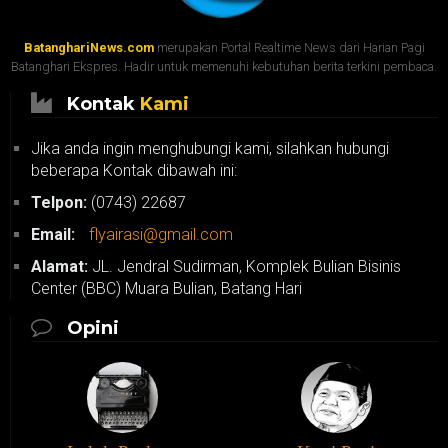
BatanghariNews.com
merupakan Portal Realtime News dari Harian Pagi
Batanghari Ekspres. Hadir untuk memenuhi kebutuhan berita terkini pembaca.
Kontak
Kami
Jika anda ingin menghubungi kami, silahkan hubungi
beberapa Kontak dibawah ini:
Telpon:
(0743) 22687
Email:
flyairasi@gmail.com
Alamat:
JL. Jendral Sudirman, Komplek Bulian Bisinis
Center (BBC) Muara Bulian, Batang Hari
Opini