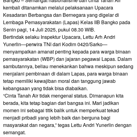
Bangko – Semangat nasionalisme dan cinta Tanah Air 
kembali ditanamkan melalui pelaksanaan Upacara 
Kesadaran Berbangsa dan Bernegara yang digelar di 
Lembaga Pemasyarakatan (Lapas) Kelas IIB Bangko pada 
Senin pagi, 14 Juli 2025, pukul 08.30 WIB.

Bertindak selaku Inspektur Upacara, Lettu Arh Andri 
Yunerlin—perwira TNI dari Kodim 0420/Sarko—
menyampaikan amanat penting kepada para warga binaan 
pemasyarakatan (WBP) dan jajaran pegawai Lapas. Dalam 
sambutannya, beliau menekankan bahwa meskipun sedang 
menjalani pembinaan di dalam Lapas, para warga binaan 
tetap memiliki kewajiban moral dan tanggung jawab 
kebangsaan yang tidak bisa diabaikan.

“Cinta Tanah Air tidak mengenal status. Dimanapun kita 
berada, kita tetap bagian dari bangsa ini. Mari jadikan 
momen ini sebagai titik balik untuk memperkuat tekad 
menjadi pribadi yang lebih baik dan berguna bagi 
masyarakat dan negara,” tegas Lettu Andri Yunerlin dengan 
semangat.
