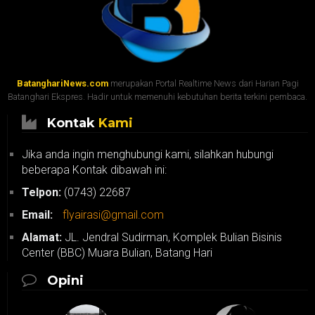
BatanghariNews.com
merupakan Portal Realtime News dari Harian Pagi
Batanghari Ekspres. Hadir untuk memenuhi kebutuhan berita terkini pembaca.
Kontak
Kami
Jika anda ingin menghubungi kami, silahkan hubungi
beberapa Kontak dibawah ini:
Telpon:
(0743) 22687
Email:
flyairasi@gmail.com
Alamat:
JL. Jendral Sudirman, Komplek Bulian Bisinis
Center (BBC) Muara Bulian, Batang Hari
Opini