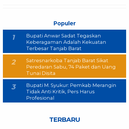
Populer
Bupati Anwar Sadat Tegaskan
1
Keberagaman Adalah Kekuatan
Terbesar Tanjab Barat
Satresnarkoba Tanjab Barat Sikat
2
Peredaran Sabu, 74 Paket dan Uang
Tunai Disita
Bupati M. Syukur: Pemkab Merangin
3
Tidak Anti Kritik, Pers Harus
Profesional
TERBARU