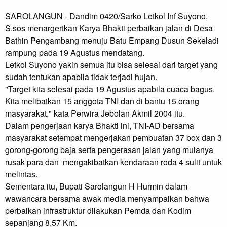
SAROLANGUN - Dandim 0420/Sarko Letkol Inf Suyono, 
S.sos menargertkan Karya Bhakti perbaikan jalan di Desa 
Bathin Pengambang menuju Batu Empang Dusun Sekeladi 
rampung pada 19 Agustus mendatang.

Letkol Suyono yakin semua itu bisa selesai dari target yang 
sudah tentukan apabila tidak terjadi hujan.

"Target kita selesai pada 19 Agustus apabila cuaca bagus. 
Kita melibatkan 15 anggota TNI dan di bantu 15 orang 
masyarakat," kata Perwira Jebolan Akmil 2004 itu.

Dalam pengerjaan karya Bhakti ini, TNI-AD bersama 
masyarakat setempat mengerjakan pembuatan 37 box dan 3 
gorong-gorong baja serta pengerasan jalan yang mulanya 
rusak para dan  mengakibatkan kendaraan roda 4 sulit untuk 
melintas.

Sementara itu, Bupati Sarolangun H Hurmin dalam 
wawancara bersama awak media menyampaikan bahwa 
perbaikan infrastruktur dilakukan Pemda dan Kodim 
sepanjang 8,57 Km.
