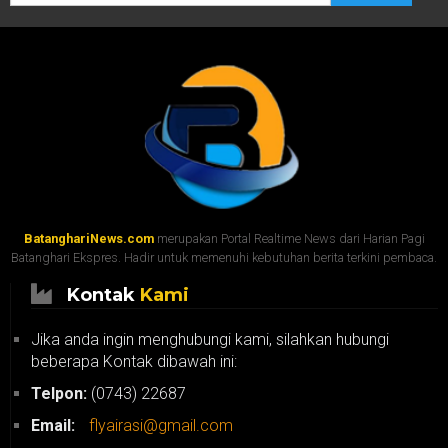
BatanghariNews.com
merupakan Portal Realtime News dari Harian Pagi
Batanghari Ekspres. Hadir untuk memenuhi kebutuhan berita terkini pembaca.
Kontak
Kami
Jika anda ingin menghubungi kami, silahkan hubungi
beberapa Kontak dibawah ini:
Telpon:
(0743) 22687
Email:
flyairasi@gmail.com