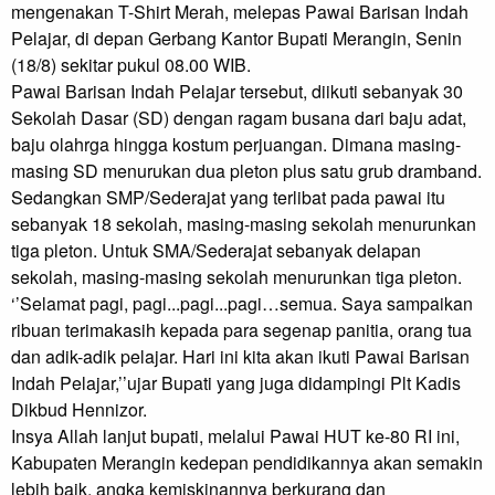
mengenakan T-Shirt Merah, melepas Pawai Barisan Indah 
Pelajar, di depan Gerbang Kantor Bupati Merangin, Senin 
(18/8) sekitar pukul 08.00 WIB.

Pawai Barisan Indah Pelajar tersebut, diikuti sebanyak 30 
Sekolah Dasar (SD) dengan ragam busana dari baju adat, 
baju olahrga hingga kostum perjuangan. Dimana masing-
masing SD menurukan dua pleton plus satu grub dramband.

Sedangkan SMP/Sederajat yang terlibat pada pawai itu 
sebanyak 18 sekolah, masing-masing sekolah menurunkan 
tiga pleton. Untuk SMA/Sederajat sebanyak delapan 
sekolah, masing-masing sekolah menurunkan tiga pleton.

‘’Selamat pagi, pagi...pagi...pagi…semua. Saya sampaikan 
ribuan terimakasih kepada para segenap panitia, orang tua 
dan adik-adik pelajar. Hari ini kita akan ikuti Pawai Barisan 
Indah Pelajar,’’ujar Bupati yang juga didampingi Plt Kadis 
Dikbud Hennizor.

Insya Allah lanjut bupati, melalui Pawai HUT ke-80 RI ini, 
Kabupaten Merangin kedepan pendidikannya akan semakin 
lebih baik, angka kemiskinannya berkurang dan 