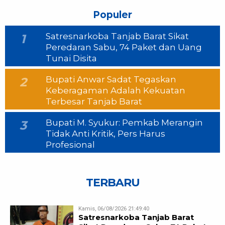
Populer
Satresnarkoba Tanjab Barat Sikat
1
Peredaran Sabu, 74 Paket dan Uang
Tunai Disita
Bupati Anwar Sadat Tegaskan
2
Keberagaman Adalah Kekuatan
Terbesar Tanjab Barat
Bupati M. Syukur: Pemkab Merangin
3
Tidak Anti Kritik, Pers Harus
Profesional
TERBARU
Kamis, 06/08/2026 21:49:40
Satresnarkoba Tanjab Barat