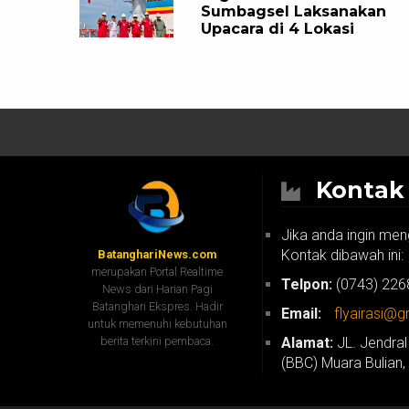
Sumbagsel Laksanakan
Upacara di 4 Lokasi
Konta
Jika anda ingin men
Kontak dibawah ini:
BatanghariNews.com
merupakan Portal Realtime
Telpon:
(0743) 226
News dari Harian Pagi
Batanghari Ekspres. Hadir
Email:
flyairasi@
untuk memenuhi kebutuhan
berita terkini pembaca.
Alamat:
JL. Jendral
(BBC) Muara Bulian,