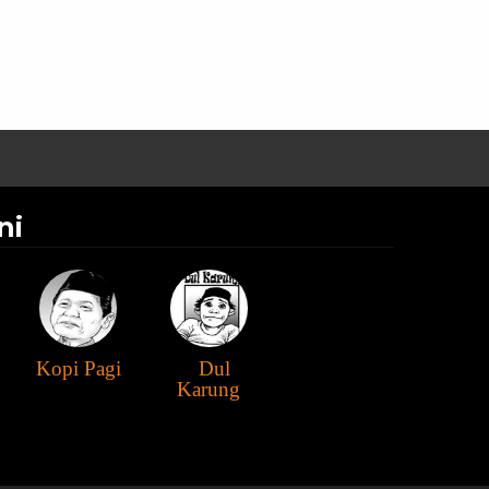
ni
Kopi Pagi
Dul
Karung