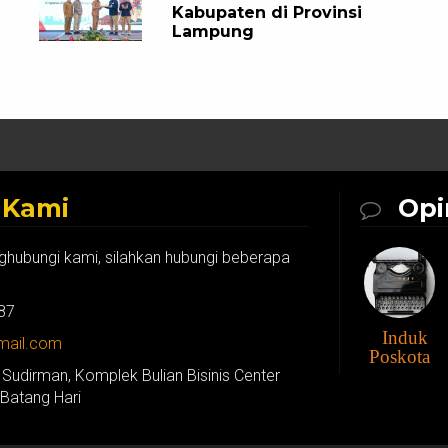
Kabupaten di Provinsi
Lampung
k
Kami
Opi
ghubungi kami, silahkan hubungi beberapa
87
Induk
gmail.com
Poskota
 Sudirman, Komplek Bulian Bisinis Center
 Batang Hari