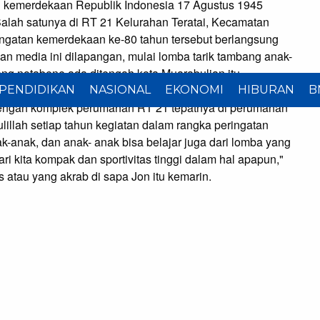
kemerdekaan Republik Indonesia 17 Agustus 1945
Salah satunya di RT 21 Kelurahan Teratai, Kecamatan
ngatan kemerdekaan ke-80 tahun tersebut berlangsung
n media ini dilapangan, mulai lomba tarik tambang anak-
yang notabene ada ditengah kota Muarabulian itu.
g keran menghiasi setiap perayaan hari kemerdekaan
PENDIDIKAN
NASIONAL
EKONOMI
HIBURAN
B
ditengah komplek perumahan RT 21 tepatnya di perumahan
llah setiap tahun kegiatan dalam rangka peringatan
k-anak, dan anak- anak bisa belajar juga dari lomba yang
ri kita kompak dan sportivitas tinggi dalam hal apapun,"
 atau yang akrab di sapa Jon itu kemarin.