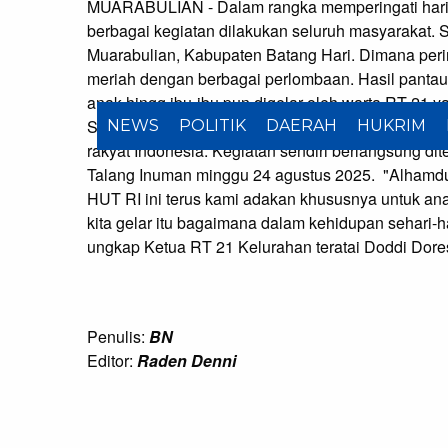
MUARABULIAN - Dalam rangka memperingati hari 
berbagai kegiatan dilakukan seluruh masyarakat. 
Muarabulian, Kabupaten Batang Hari. Dimana peri
meriah dengan berbagai perlombaan. Hasil pantaua
anak hingg ibu-ibu pun digelar oleh warta RT 21 
Selain tarik tambang ada juga lomba kelereng yan
NEWS
POLITIK
DAERAH
HUKRIM
rakyat Indonesia. Kegiatan sendiri berlangsung 
Talang Inuman minggu 24 agustus 2025. "Alhamduli
HUT RI ini terus kami adakan khususnya untuk ana
kita gelar itu bagaimana dalam kehidupan sehari-ha
ungkap Ketua RT 21 Kelurahan teratai Doddi Dores
Penulis:
BN
Editor:
Raden Denni