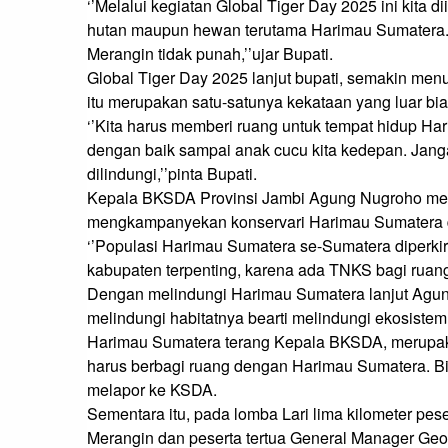
‘’Melalui kegiatan Global Tiger Day 2025 ini kita d
hutan maupun hewan terutama Harimau Sumatera.
Merangin tidak punah,’’ujar Bupati.

Global Tiger Day 2025 lanjut bupati, semakin m
itu merupakan satu-satunya kekataan yang luar bia
‘’Kita harus memberi ruang untuk tempat hidup Ha
dengan baik sampai anak cucu kita kedepan. Jang
dilindungi,’’pinta Bupati.

Kepala BKSDA Provinsi Jambi Agung Nugroho men
mengkampanyekan konservari Harimau Sumatera dan
‘’Populasi Harimau Sumatera se-Sumatera diperkira
kabupaten terpenting, karena ada TNKS bagi ruan
Dengan melindungi Harimau Sumatera lanjut Agung
melindungi habitatnya bearti melindungi ekosiste
Harimau Sumatera terang Kepala BKSDA, merupaka
harus berbagi ruang dengan Harimau Sumatera. Bi
melapor ke KSDA.

Sementara itu, pada lomba Lari lima kilometer pes
Merangin dan peserta tertua General Manager Geo