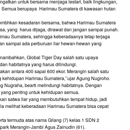
iingatkan untuk bersama menjaga lestari, baik lingkungan, 
 Semua berupaya  Harimau Sumatera di kawasan hutan 
enumbhkan kesadaran bersama, bahwa Harimau Sumatera 
sa, yang  harus dijaga, dirawat dan jangan sampai punah.

rimau Sumatera, sehingga keberadaanya tetap terjaga 
an sampai ada perburuan liar hewan-hewan yang 
ambahkan, Global Tiger Day salah satu upaya 
 habitatnya yang harus dilindungi.

kan antara 400 sapai 600 ekor. Merangin salah satu 
g kehidupan Harimau Sumatera,’’ujar Agung Nugroho.

 Nugraha, bearti melindungi habitatnya. Dengan 
m yang penting untuk kehidupan semua.

n satwa liar yang membutuhkan tempat hidup, jadi 
la melihat keberadaan Harimau Sumatera bisa cepat 
erta termuda atas nama Gilang (7) kelas 1 SDN 2 
park Merangin-Jambi Agus Zainudin (61).
