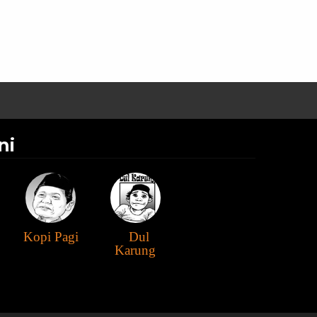
ni
Kopi Pagi
Dul
Karung