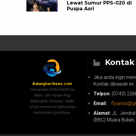
Lewat Sumur PPS-020 di
Puspa Asri
Konta
Jika anda ingin men
Kontak dibawah ini:
BatanghariNews.com
merupakan Portal Realtime
Telpon:
(0743) 226
News dari Harian Pagi
Batanghari Ekspres. Hadir
Email:
flyairasi@
untuk memenuhi kebutuhan
berita terkini pembaca.
Alamat:
JL. Jendral
(BBC) Muara Bulian,