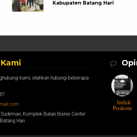
Kabupaten Batang Hari
k
Kami
Opi
ghubungi kami, silahkan hubungi beberapa
87
Induk
gmail.com
Poskota
 Sudirman, Komplek Bulian Bisinis Center
 Batang Hari