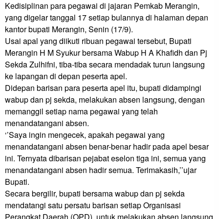
Kedisiplinan para pegawai di jajaran Pemkab Merangin, 
yang digelar tanggal 17 setiap bulannya di halaman depan 
kantor bupati Merangin, Senin (17/9).

Usai apal yang diikuti ribuan pegawai tersebut, Bupati 
Merangin H M Syukur bersama Wabup H A Khafidh dan Pj 
Sekda Zulhifni, tiba-tiba secara mendadak turun langsung 
ke lapangan di depan peserta apel. 

Didepan barisan para peserta apel itu, bupati didampingi 
wabup dan pj sekda, melakukan absen langsung, dengan 
memanggil setiap nama pegawai yang telah 
menandatangani absen.

‘’Saya ingin mengecek, apakah pegawai yang 
menandatangani absen benar-benar hadir pada apel besar 
ini. Ternyata dibarisan pejabat eselon tiga ini, semua yang 
menandatangani absen hadir semua. Terimakasih,’’ujar 
Bupati.

Secara bergilir, bupati bersama wabup dan pj sekda 
mendatangi satu persatu barisan setiap Organisasi 
Perangkat Daerah (OPD), untuk melakukan absen langsung 