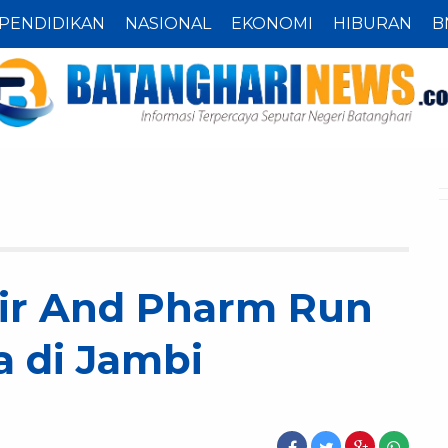
PENDIDIKAN
NASIONAL
EKONOMI
HIBURAN
B
air And Pharm Run
a di Jambi