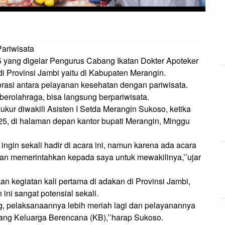
Pariwisata
yang digelar Pengurus Cabang Ikatan Dokter Apoteker 
di Provinsi Jambi yaitu di Kabupaten Merangin.

rolahraga, bisa langsung berpariwisata.

kur diwakili Asisten I Setda Merangin Sukoso, ketika 
, di halaman depan kantor bupati Merangin, Minggu 
ngin sekali hadir di acara ini, namun karena ada acara 
dan memerintahkan kepada saya untuk mewakilinya,’’ujar 
 kegiatan kali pertama di adakan di Provinsi Jambi, 
ni sangat potensial sekali.

 pelaksanaannya lebih meriah lagi dan pelayanannya 
tang Keluarga Berencana (KB),’’harap Sukoso.
