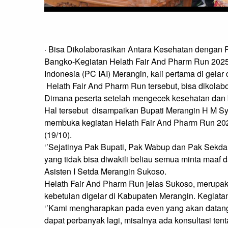
· Bisa Dikolaborasikan Antara Kesehatan dengan 
Bangko-Kegiatan Helath Fair And Pharm Run 2025 
Indonesia (PC IAI) Merangin, kali pertama di gelar 
 Helath Fair And Pharm Run tersebut, bisa dikolaborasi antara pelayanan kesehatan dengan pariwisata. 
Dimana peserta setelah mengecek kesehatan dan be
Hal tersebut  disampaikan Bupati Merangin H M Syu
membuka kegiatan Helath Fair And Pharm Run 2025
(19/10).

‘’Sejatinya Pak Bupati, Pak Wabup dan Pak Sekda i
yang tidak bisa diwakili beliau semua minta maaf 
Asisten I Setda Merangin Sukoso.

Helath Fair And Pharm Run jelas Sukoso, merupakan
kebetulan digelar di Kabupaten Merangin. Kegiatan i
‘’Kami mengharapkan pada even yang akan datang,
dapat perbanyak lagi, misalnya ada konsultasi ten