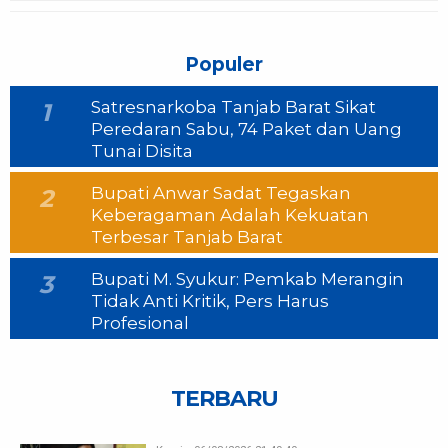
Populer
Satresnarkoba Tanjab Barat Sikat
1
Peredaran Sabu, 74 Paket dan Uang
Tunai Disita
Bupati Anwar Sadat Tegaskan
2
Keberagaman Adalah Kekuatan
Terbesar Tanjab Barat
Bupati M. Syukur: Pemkab Merangin
3
Tidak Anti Kritik, Pers Harus
Profesional
TERBARU