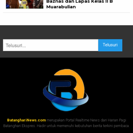
Baznas dan Lapas Kelas II B
Muarabulian
Telusuri
BatanghariNews.com
merupakan Portal Realtime News dari Harian Pagi
Batanghari Ekspres. Hadir untuk memenuhi kebutuhan berita terkini pembaca.