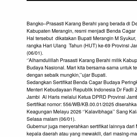
Bangko–Prasasti Karang Berahi yang berada di D
Kabupaten Merangin, resmi menjadi Benda Cagar B
Hal tersebut  dikatakan Bupati Merangin M Syukur
rangka Hari Ulang  Tahun (HUT) ke-69 Provinsi Ja
(06/01).

‘’Alhamdulillah Prasasti Karang Berahi milik Kab
Budaya Nasional. Mari kita bersama-sama untuk te
dengan sebaik mungkin,’’ujar Bupati.

Sedangkan Sertifikat Benda Cagar Budaya Peringka
Menteri Kebudayaan Republik Indonesia Dr Fadli Zon
Jambi  Al Haris melalui Ketua DPRD Provinsi Jambi
Sertifikat nomor: 556/WB/KB.00.01/2025 diserahka
Keagungan Melayu 2026 ‘’Kalavibhaga’’ Sang Kala
Selasa malam (06/01).

Gubernur juga menyerahkan sertifikat lainnya dar
kepala daerah atau yang mewakili, dari masing-mas