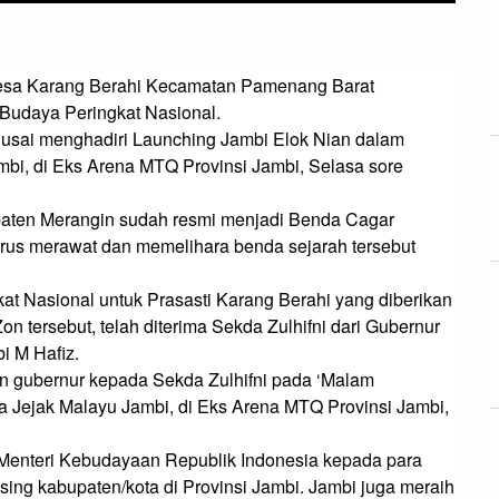
esa Karang Berahi Kecamatan Pamenang Barat 
udaya Peringkat Nasional.

, usai menghadiri Launching Jambi Elok Nian dalam 
mbi, di Eks Arena MTQ Provinsi Jambi, Selasa sore 
upaten Merangin sudah resmi menjadi Benda Cagar 
rus merawat dan memelihara benda sejarah tersebut 
t Nasional untuk Prasasti Karang Berahi yang diberikan 
 tersebut, telah diterima Sekda Zulhifni dari Gubernur 
 M Hafiz.

n gubernur kepada Sekda Zulhifni pada ‘Malam 
 Jejak Malayu Jambi, di Eks Arena MTQ Provinsi Jambi, 
i Menteri Kebudayaan Republik Indonesia kepada para 
ing kabupaten/kota di Provinsi Jambi. Jambi juga meraih 