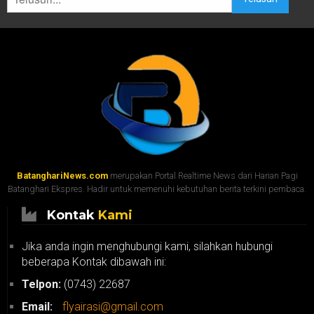
BatanghariNews.com
merupakan Portal Realtime News dari Harian Pagi
Batanghari Ekspres. Hadir untuk memenuhi kebutuhan berita terkini pembaca.
Kontak
Kami
Jika anda ingin menghubungi kami, silahkan hubungi
beberapa Kontak dibawah ini:
Telpon:
(0743) 22687
Email:
flyairasi@gmail.com