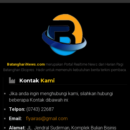
BatanghariNews.com
merupakan Portal Realtime News dari Harian Pagi
Batanghari Ekspres. Hadir untuk memenuhi kebutuhan berita terkini pembaca.
Kontak
Kami
Jika anda ingin menghubungi kami, silahkan hubungi
beberapa Kontak dibawah ini:
Telpon:
(0743) 22687
Email:
flyairasi@gmail.com
Alamat:
JL. Jendral Sudirman, Komplek Bulian Bisinis