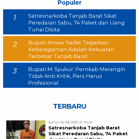
Populer
Satresnarkoba Tanjab Barat Sikat
1
Peredaran Sabu, 74 Paket dan Uang
Tunai Disita
Bupati Anwar Sadat Tegaskan
2
Keberagaman Adalah Kekuatan
Terbesar Tanjab Barat
Bupati M. Syukur: Pemkab Merangin
3
Tidak Anti Kritik, Pers Harus
Profesional
TERBARU
Kamis, 06/08/2026 21:49:40
Satresnarkoba Tanjab Barat
Sikat Peredaran Sabu, 74 Paket