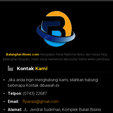
BatanghariNews.com
merupakan Portal Realtime News dari Harian Pagi
Batanghari Ekspres. Hadir untuk memenuhi kebutuhan berita terkini pembaca.
Kontak
Kami
Jika anda ingin menghubungi kami, silahkan hubungi
beberapa Kontak dibawah ini:
Telpon:
(0743) 22687
Email:
flyairasi@gmail.com
Alamat:
JL. Jendral Sudirman, Komplek Bulian Bisinis